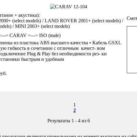
ание + акустика):
Смот
0+ (select models) / LAND ROVER 2001+ (select models) /
els) / MINI 2003+ (select models)
<---> CARAV <---> ISO (male)
нены из пластика ABS высшего качества • Кабель GSXL
ую гибкость в сочетании с отличным качест- вом
одключение Plug & Play без необходимости рез- ки
 установки быстрым и удобным
уб.
1
2
Результаты 1 - 4 из 6
 продукции являются правильными на момент выгрузки на сайт,