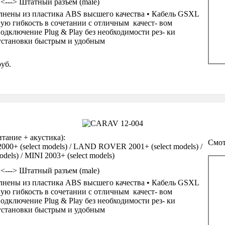
 <---> Штатный разъем (male)
нены из пластика ABS высшего качества • Кабель GSXL
ую гибкость в сочетании с отличным качест- вом
одключение Plug & Play без необходимости рез- ки
 установки быстрым и удобным
уб.
ание + акустика):
Смот
0+ (select models) / LAND ROVER 2001+ (select models) /
els) / MINI 2003+ (select models)
 <---> Штатный разъем (male)
нены из пластика ABS высшего качества • Кабель GSXL
ую гибкость в сочетании с отличным качест- вом
одключение Plug & Play без необходимости рез- ки
 установки быстрым и удобным