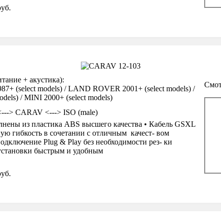
уб.
ание + акустика):
Смот
+ (select models) / LAND ROVER 2001+ (select models) /
els) / MINI 2000+ (select models)
<---> CARAV <---> ISO (male)
нены из пластика ABS высшего качества • Кабель GSXL
ую гибкость в сочетании с отличным качест- вом
одключение Plug & Play без необходимости рез- ки
 установки быстрым и удобным
уб.