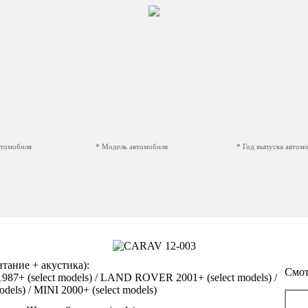
втомобиля
* Модель автомобиля
* Год выпуска автом
ание + акустика):
Смот
7+ (select models) / LAND ROVER 2001+ (select models) /
els) / MINI 2000+ (select models)