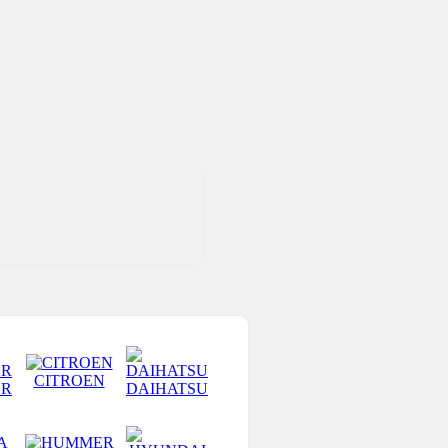
CITROEN
ER
DAIHATSU