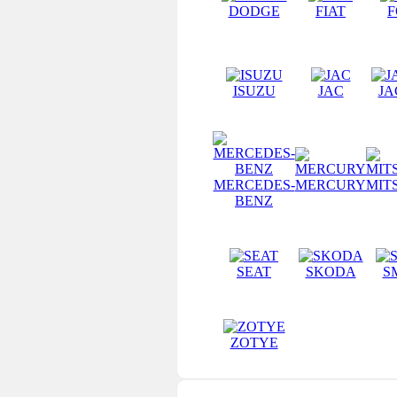
DODGE
FIAT
F
ISUZU
JAC
J
MERCEDES-
MERCURY
MIT
BENZ
SEAT
SKODA
S
ZOTYE