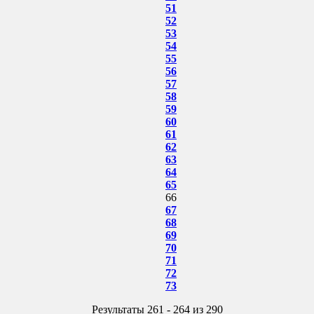
51
52
53
54
55
56
57
58
59
60
61
62
63
64
65
66
67
68
69
70
71
72
73
Результаты 261 - 264 из 290