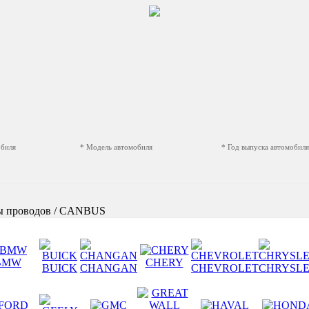
обиля
* Модель автомобиля
* Год выпуска автомобиля
ы проводов / CANBUS
BMW
CHERY
BUICK
CHANGAN
CHEVROLET
CHRYSL