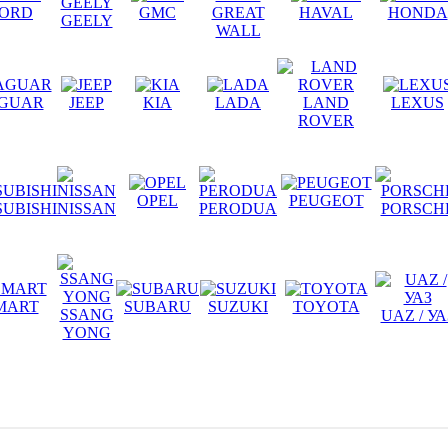
ORD
GMC
GREAT
HAVAL
HONDA
GEELY
WALL
AGUAR
JEEP
KIA
LADA
LAND
LEXUS
ROVER
OPEL
PEUGEOT
SUBISHI
NISSAN
PERODUA
PORSCH
MART
SUBARU
SUZUKI
TOYOTA
SSANG
UAZ / УА
YONG